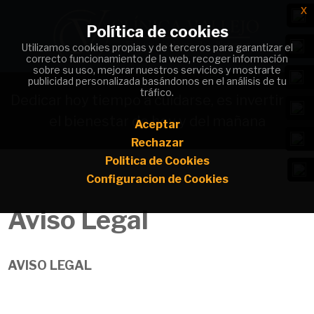
x
x
Política de cookies
Política de cookies
Utilizamos cookies propias y de terceros para garantizar el
Utilizamos cookies propias y de terceros para garantizar el
correcto funcionamiento de la web, recoger información
correcto funcionamiento de la web, recoger información
sobre su uso, mejorar nuestros servicios y mostrarte
sobre su uso, mejorar nuestros servicios y mostrarte
publicidad personalizada basándonos en el análisis de tu
publicidad personalizada basándonos en el análisis de tu
tráfico.
tráfico.
Dedicar hoy tiempo a cuidarse, es invertir en
el bienestar de hoy y del mañana
Aceptar
Aceptar
Rechazar
Rechazar
Politica de Cookies
Politica de Cookies
Configuracion de Cookies
Configuracion de Cookies
Aviso Legal
AVISO LEGAL