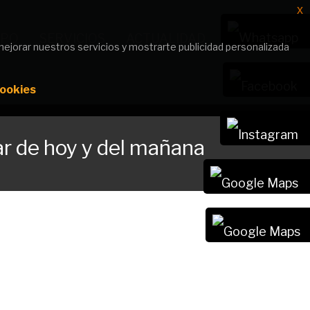
x
x
IPO
SERVICIOS
ACTUALIDAD
CONTACTO
mejorar nuestros servicios y mostrarte publicidad personalizada
mejorar nuestros servicios y mostrarte publicidad personalizada
Cookies
Cookies
tar de hoy y del mañana